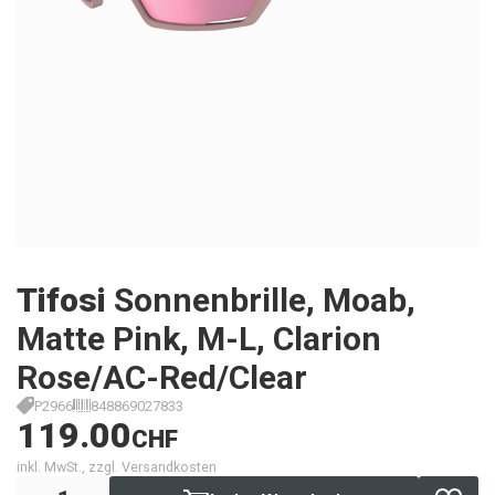
Tifosi
Sonnenbrille, Moab,
Matte Pink, M-L, Clarion
Rose/AC-Red/Clear
P2966
848869027833
119.00
CHF
inkl. MwSt., zzgl. Versandkosten