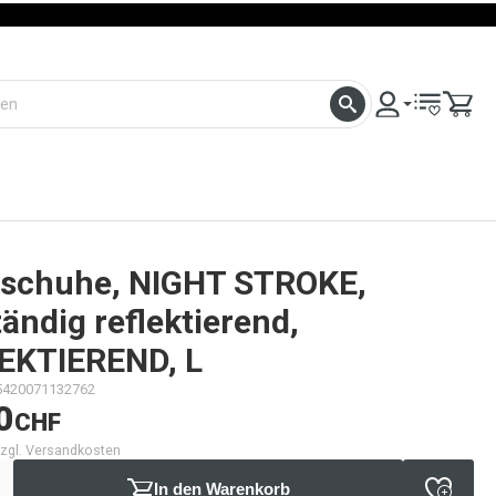
schuhe, NIGHT STROKE,
tändig reflektierend,
EKTIEREND, L
5420071132762
0
CHF
 zzgl. Versandkosten
In den Warenkorb