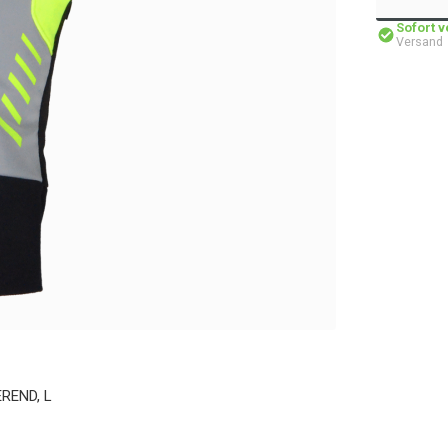
Sofort 
Versand
EREND, L