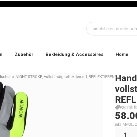
n
Zubehör
Bekleidung & Accessoires
Home
Hand
schuhe, NIGHT STROKE, vollständig reflektierend, REFLEKTIEREND, L
volls
REFL
P2676
58.0
inkl. MwSt.,