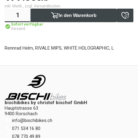
inkl. MwSt., zzgl. Versandkosten
In den Warenkorb
Sofort verfügbar
Versand
Rennrad Helm, RIVALE MIPS, WHITE HOLOGRAPHIC, L
bischibikes by christof bischof GmbH
Hauptstrasse 63
9400 Rorschach
info
@
bischibikes.ch
071 534 16 80
078 770 49 89