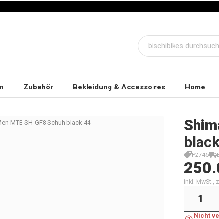
n
Zubehör
Bekleidung & Accessoires
Home
Shim
en MTB SH-GF8 Schuh black 44
black
P2745
250.
inkl. MwSt.,
Nicht v