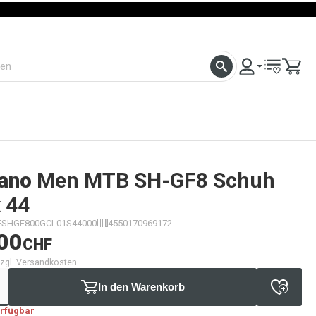
ano
Men MTB SH-GF8 Schuh
 44
ESHGF800GCL01S44000
4550170969172
00
CHF
 zzgl. Versandkosten
In den Warenkorb
erfügbar