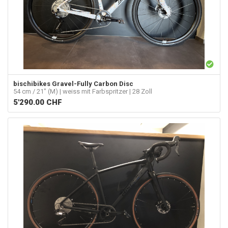
bischibikes
Gravel-Fully Carbon Disc
54 cm / 21" (M) | weiss mit Farbspritzer | 28 Zoll
5'290.00
CHF