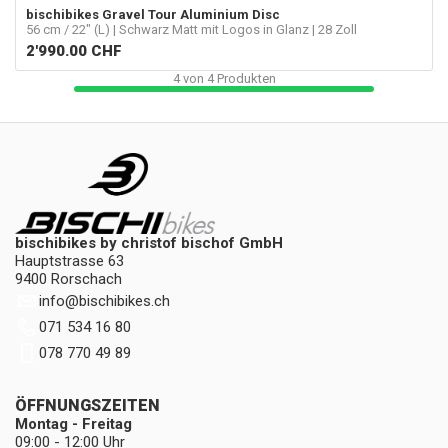
bischibikes
Gravel Tour Aluminium Disc
56 cm / 22" (L) | Schwarz Matt mit Logos in Glanz | 28 Zoll
2'990.00
CHF
4
von
4
Produkten
bischibikes by christof bischof GmbH
Hauptstrasse 63
9400 Rorschach
info
@
bischibikes.ch
071 534 16 80
078 770 49 89
ÖFFNUNGSZEITEN
Montag - Freitag
09:00 - 12:00 Uhr