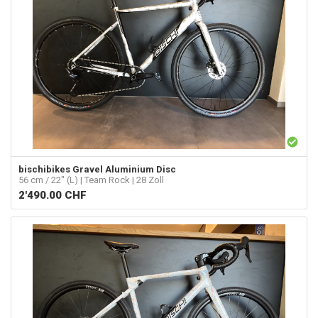
bischibikes
Gravel Aluminium Disc
56 cm / 22" (L) | Team Rock | 28 Zoll
2'490.00
CHF