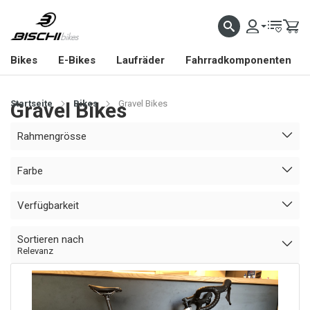
Bikes
E-Bikes
Laufräder
Fahrradkomponenten
Startseite
Gravel Bikes
Bikes
Gravel Bikes
Rahmengrösse
Farbe
Verfügbarkeit
Sortieren nach
Relevanz