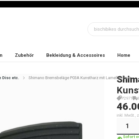
n
Zubehör
Bekleidung & Accessoires
Home
Shim
 Disc etc.
Shimano Bremsbeläge P03A Kunstharz mit Lamellen Paar
Kuns
P2971
46.0
inkl. MwSt.,
Sofort 