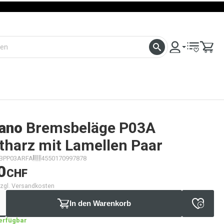
ano
Bremsbeläge P03A
tharz mit Lamellen Paar
IBPP03ARFA
4550170997878
0
CHF
 zzgl. Versandkosten
In den Warenkorb
verfügbar