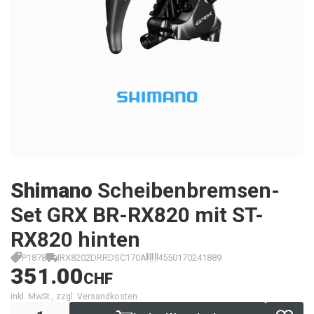
Shimano
Scheibenbremsen-
Set GRX BR-RX820 mit ST-
RX820 hinten
P1878
IRX8202DRRDSC170A
4550170241889
351.00
CHF
inkl. MwSt., zzgl. Versandkosten