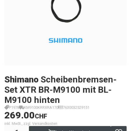
Shimano
Scheibenbremsen-
Set XTR BR-M9100 mit BL-
M9100 hinten
P1978
KM9100KRRXRA170
7630032529151
269.00
CHF
inkl. MwSt., zzgl. Versandkosten