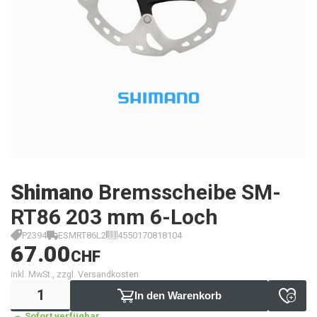
Shimano
Bremsscheibe SM-
RT86 203 mm 6-Loch
P2394
ESMRT86L2
4550170818104
67.00
CHF
inkl. MwSt., zzgl. Versandkosten
In den Warenkorb
Sofort verfügbar