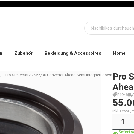
n
Zubehör
Bekleidung & Accessoires
Home
Pro
S
Pro Steuersatz ZS56/30 Converter Ahead Semi Integriert down
Ahea
P1948
55.0
inkl. MwSt.,
Sofort 