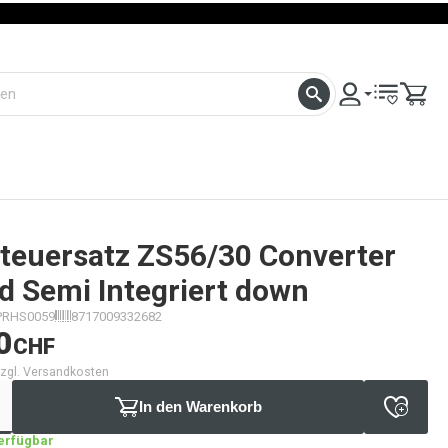
teuersatz ZS56/30 Converter
d Semi Integriert down
PRHS0059
8717009332682
0
CHF
 zzgl. Versandkosten
In den Warenkorb
verfügbar