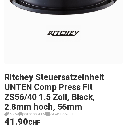
Ritchey
Steuersatzeinheit
UNTEN Comp Press Fit
ZS56/40 1.5 Zoll, Black,
2.8mm hoch, 56mm
P2458
33035337009
796941332651
41.90
CHF