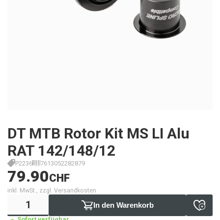
DT MTB Rotor Kit MS LI Alu
RAT 142/148/12
P2236
7613052282879
79.90
CHF
inkl. MwSt., zzgl. Versandkosten
In den Warenkorb
Sofort verfügbar