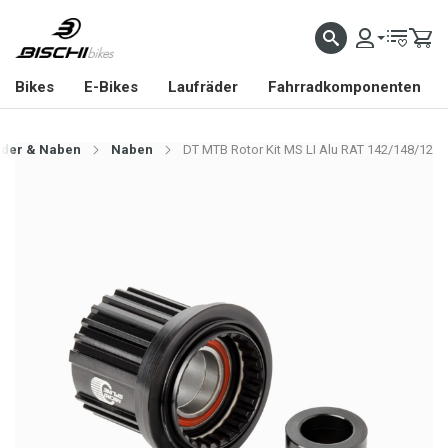
Bikes
E-Bikes
Laufräder
Fahrradkomponenten
äder & Naben
Naben
DT MTB Rotor Kit MS LI Alu RAT 142/148/12