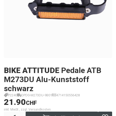
BIKE ATTITUDE
Pedale ATB
M273DU Alu-Kunststoff
schwarz
P2240
DPD0-M273DU-9B01
4714150556428
21.90
CHF
inkl. MwSt., zzgl. Versandkosten