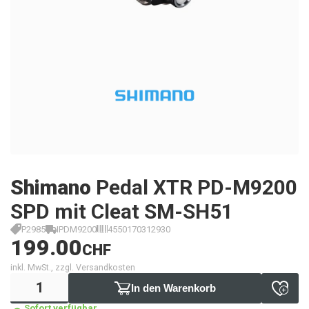
Shimano
Pedal XTR PD-M9200
SPD mit Cleat SM-SH51
P2985
IPDM9200
4550170312930
199.00
CHF
inkl. MwSt., zzgl. Versandkosten
In den Warenkorb
Sofort verfügbar