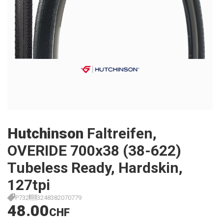
Hutchinson
Faltreifen,
OVERIDE 700x38 (38-622)
Tubeless Ready, Hardskin,
127tpi
P732
3248382070779
48.00
CHF