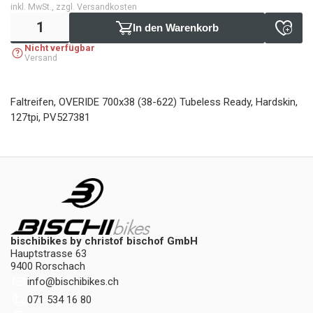
inkl. MwSt., zzgl. Versandkosten
In den Warenkorb
Nicht verfügbar
Versand
Faltreifen, OVERIDE 700x38 (38-622) Tubeless Ready, Hardskin,
127tpi, PV527381
bischibikes by christof bischof GmbH
Hauptstrasse 63
9400 Rorschach
info
@
bischibikes.ch
071 534 16 80