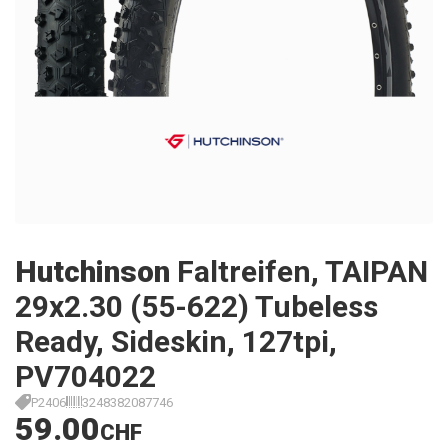
Hutchinson
Faltreifen, TAIPAN
29x2.30 (55-622) Tubeless
Ready, Sideskin, 127tpi,
PV704022
P2406
3248382087746
59.00
CHF