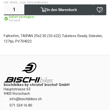
inkl. MwSt., zzgl. Versandkosten
In den Warenkorb
Sofort verfügbar
Versand
Faltreifen, TAIPAN 29x2.30 (55-622) Tubeless Ready, Sideskin,
127tpi, PV704022
bischibikes by christof bischof GmbH
Hauptstrasse 63
9400 Rorschach
info
@
bischibikes.ch
071 534 16 80