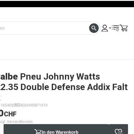
albe
Pneu Johnny Watts
2.35 Double Defense Addix Falt
k
11654092
4026495871419
0
CHF
 zzgl. Versandkosten
In den Warenkorb