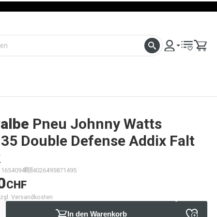
albe
Pneu Johnny Watts
35 Double Defense Addix Falt
k
11654094
4026495871495
0
CHF
 zzgl. Versandkosten
In den Warenkorb