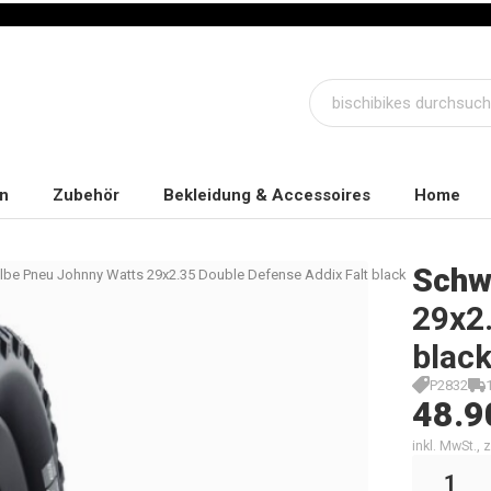
n
Zubehör
Bekleidung & Accessoires
Home
Schw
be Pneu Johnny Watts 29x2.35 Double Defense Addix Falt black
29x2.
blac
P2832
48.9
inkl. MwSt.,