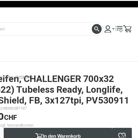
reifen, CHALLENGER 700x32
3x127tpi, PV530911
22) Tubeless Ready, Longlife,
Shield, FB, 3x127tpi, PV530911
3248382087197
0
CHF
 zzgl. Versandkosten
In den Warenkorb