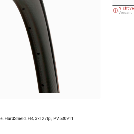
Nicht v
Versand
e, HardShield, FB, 3x127tpi, PV530911