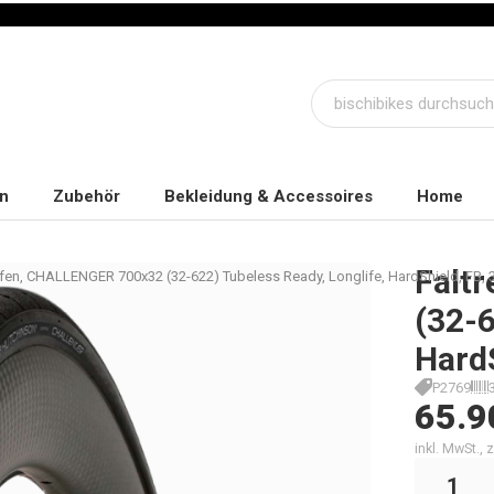
n
Zubehör
Bekleidung & Accessoires
Home
Falt
ifen, CHALLENGER 700x32 (32-622) Tubeless Ready, Longlife, HardShield, FB, 
(32-6
Hard
P2769
65.9
inkl. MwSt.,