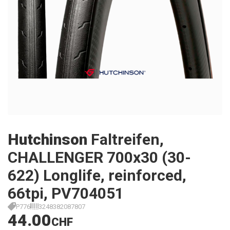
Hutchinson
Faltreifen,
CHALLENGER 700x30 (30-
622) Longlife, reinforced,
66tpi, PV704051
P776
3248382087807
44.00
CHF