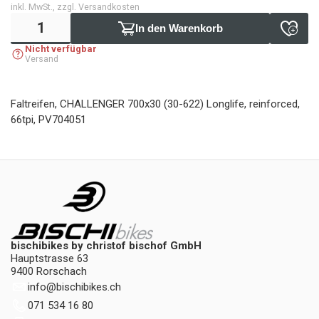
inkl. MwSt., zzgl. Versandkosten
In den Warenkorb
Nicht verfügbar
Versand
Faltreifen, CHALLENGER 700x30 (30-622) Longlife, reinforced,
66tpi, PV704051
bischibikes by christof bischof GmbH
Hauptstrasse 63
9400 Rorschach
info
@
bischibikes.ch
071 534 16 80