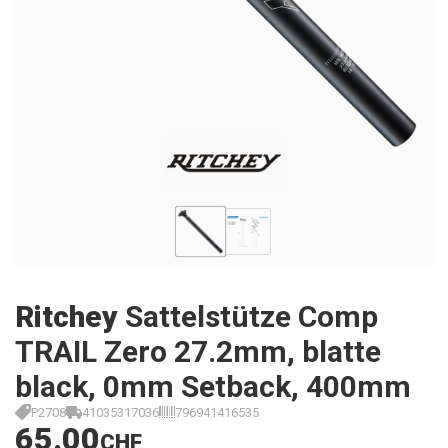
Ritchey
Sattelstütze Comp
TRAIL Zero 27.2mm, blatte
black, 0mm Setback, 400mm
P2708
41035317036
796941416535
65.00
CHF