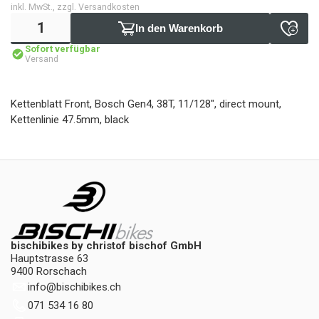
inkl. MwSt., zzgl. Versandkosten
In den Warenkorb
Sofort verfügbar
Versand
Kettenblatt Front, Bosch Gen4, 38T, 11/128", direct mount,
Kettenlinie 47.5mm, black
bischibikes by christof bischof GmbH
Hauptstrasse 63
9400 Rorschach
info
@
bischibikes.ch
071 534 16 80