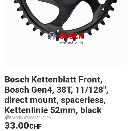
Bosch
Kettenblatt Front,
Bosch Gen4, 38T, 11/128",
direct mount, spacerless,
Kettenlinie 52mm, black
P2328
8720828042120
33.00
CHF