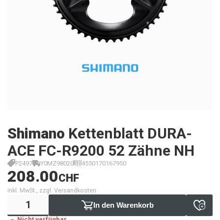
Shimano
Kettenblatt DURA-
ACE FC-R9200 52 Zähne NH
P2497
Y0MZ98020
4550170167950
208.00
CHF
inkl. MwSt., zzgl. Versandkosten
In den Warenkorb
Nicht verfügbar