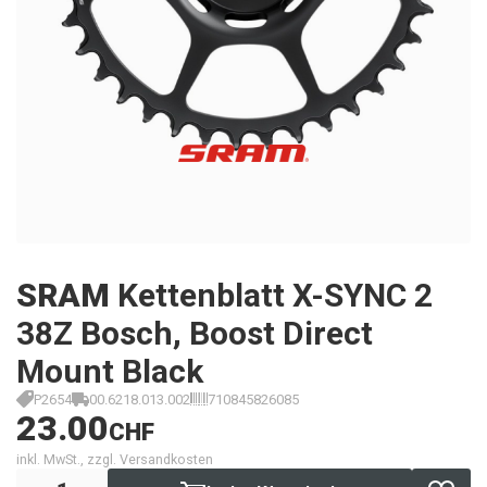
SRAM
Kettenblatt X-SYNC 2
38Z Bosch, Boost Direct
Mount Black
P2654
00.6218.013.002
710845826085
23.00
CHF
inkl. MwSt., zzgl. Versandkosten