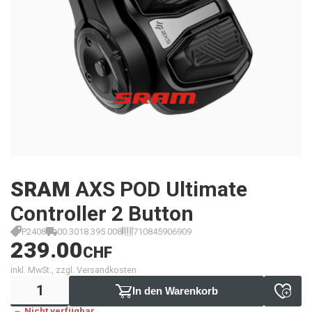
SRAM
AXS POD Ultimate
Controller 2 Button
P2408
00.3018.395.008
710845906909
239.00
CHF
inkl. MwSt., zzgl. Versandkosten
In den Warenkorb
Nicht verfügbar