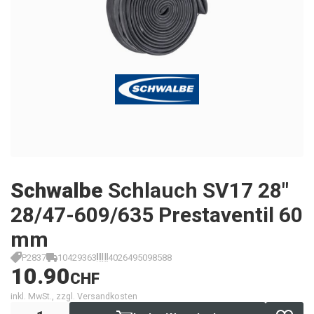
Schwalbe
Schlauch SV17 28"
28/47-609/635 Prestaventil 60
mm
P2837
10429363
4026495098588
10.90
CHF
inkl. MwSt., zzgl. Versandkosten