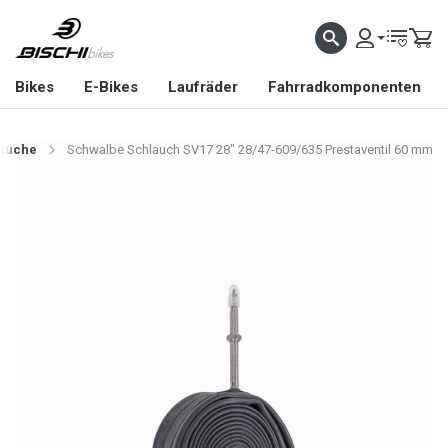
Bikes
E-Bikes
Laufräder
Fahrradkomponenten
äuche
Schwalbe Schlauch SV17 28" 28/47-609/635 Prestaventil 60 mm