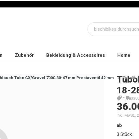
n
Zubehör
Bekleidung & Accessoires
Home
Tubol
chlauch Tubo CX/Gravel 700C 30-47 mm Prestaventil 42 mm
Tubolito
18-2
P1
330
36.0
inkl. MwSt.,
ab
3 Stück