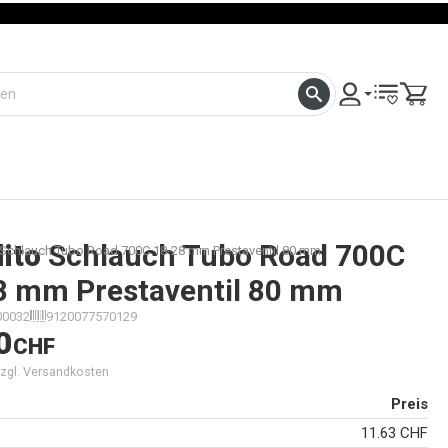
ito
Schlauch Tubo Road 700C
 Schlauch Tubo Road 700C 18-28 mm Prestaventil 80 mm
8 mm Prestaventil 80 mm
00032
9120077570129
0
CHF
 zzgl. Versandkosten
Preis
11.63 CHF