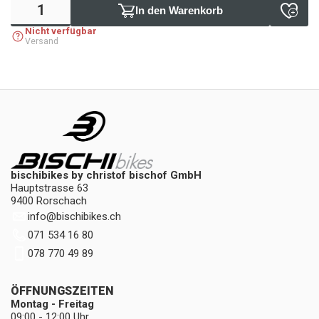
In den Warenkorb
Nicht verfügbar
Versand
bischibikes by christof bischof GmbH
Hauptstrasse 63
9400 Rorschach
info
@
bischibikes.ch
071 534 16 80
078 770 49 89
ÖFFNUNGSZEITEN
Montag - Freitag
09:00 - 12:00 Uhr