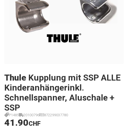
Thule
Kupplung mit SSP ALLE
Kinderanhängerinkl.
Schnellspanner, Aluschale +
SSP
P1485
20100796
872299037780
41.90
CHF