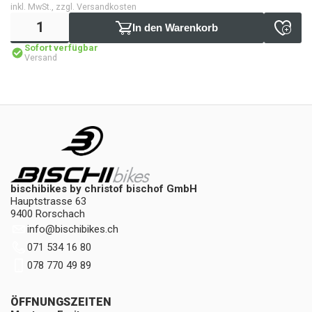
inkl. MwSt., zzgl. Versandkosten
In den Warenkorb
Sofort verfügbar
Versand
bischibikes by christof bischof GmbH
Hauptstrasse 63
9400 Rorschach
info
@
bischibikes.ch
071 534 16 80
078 770 49 89
ÖFFNUNGSZEITEN