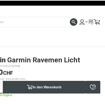
in
Garmin Ravemen Licht
6970232530948
0
CHF
 zzgl. Versandkosten
In den Warenkorb
verfügbar