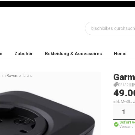
n
Zubehör
Bekleidung & Accessoires
Home
Garm
min Ravemen Licht
P2132
49.0
inkl. MwSt.,
Sofort 
Versand