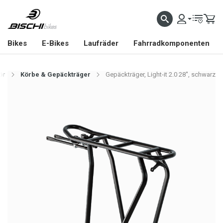
Bikes
E-Bikes
Laufräder
Fahrradkomponenten
ör
Körbe & Gepäckträger
Gepäckträger, Light-it 2.0 28'', schwarz