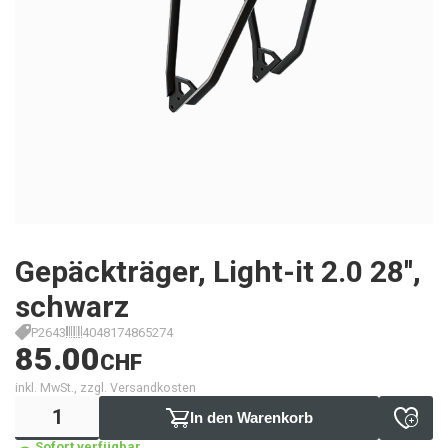
Gepäckträger, Light-it 2.0 28'',
schwarz
P2643
4048174865274
85.00
CHF
inkl. MwSt., zzgl. Versandkosten
In den Warenkorb
Sofort verfügbar