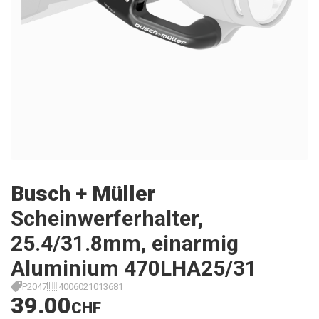
Busch + Müller
Scheinwerferhalter,
25.4/31.8mm, einarmig
Aluminium 470LHA25/31
P2047
4006021013681
39.00
CHF