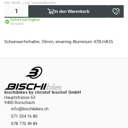
inkl. MwSt., zzgl. Versandkosten
In den Warenkorb
Sofort verfügbar
Versand
Scheinwerferhalter, 35mm, einarmig Aluminium 470LHA35
bischibikes by christof bischof GmbH
Hauptstrasse 63
9400 Rorschach
info
@
bischibikes.ch
071 534 16 80
078 770 49 89