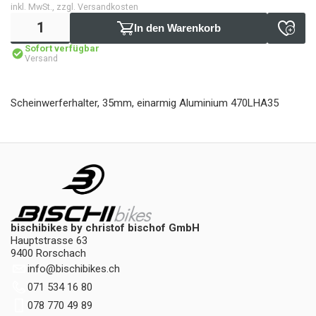
inkl. MwSt., zzgl. Versandkosten
In den Warenkorb
Sofort verfügbar
Versand
Scheinwerferhalter, 35mm, einarmig Aluminium 470LHA35
bischibikes by christof bischof GmbH
Hauptstrasse 63
9400 Rorschach
info
@
bischibikes.ch
071 534 16 80
078 770 49 89