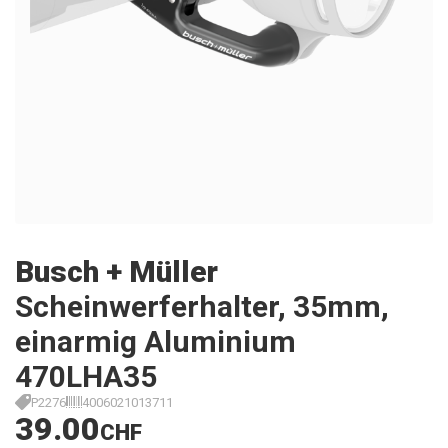
Busch + Müller
Scheinwerferhalter, 35mm,
einarmig Aluminium
470LHA35
P2276
4006021013711
39.00
CHF