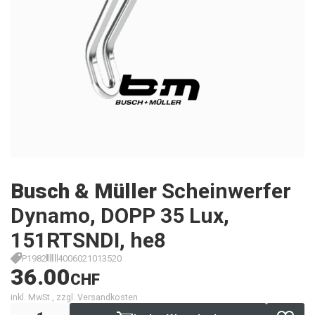
Busch & Müller
Scheinwerfer
Dynamo, DOPP 35 Lux,
151RTSNDI, he8
P1982
4006021013520
36.00
CHF
inkl. MwSt., zzgl. Versandkosten