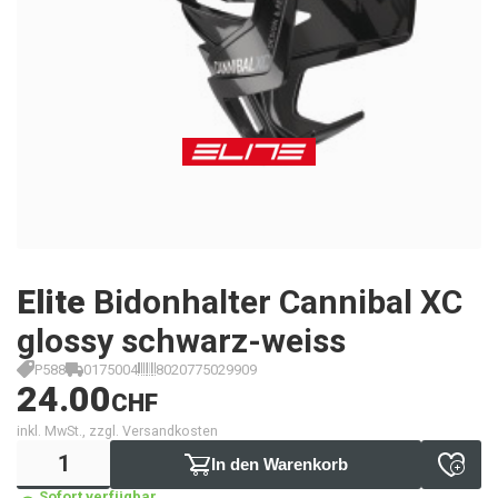
Elite
Bidonhalter Cannibal XC
glossy schwarz-weiss
P588
0175004
8020775029909
24.00
CHF
inkl. MwSt., zzgl. Versandkosten
In den Warenkorb
Sofort verfügbar